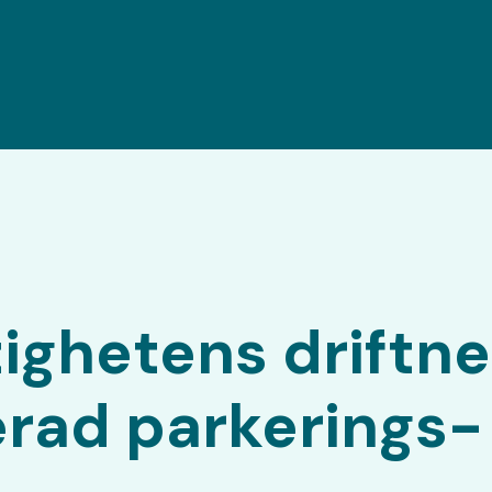
tighetens driftn
erad parkerings­