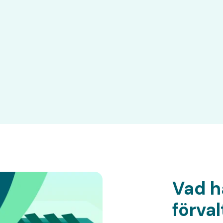
Vad h
förva