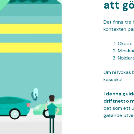
att g
Det finns tre
kontexten par
Ökade 
Minska
Nöjdar
Om ni lyckas b
kassako!
I denna guid
driftnetto m
det som ett u
gällande utve